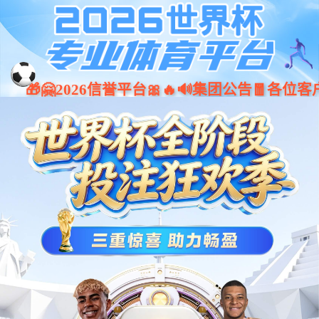
让更多人享受 快乐运动 智慧健身
SZ
301287
关于 米兰·(milan)中国