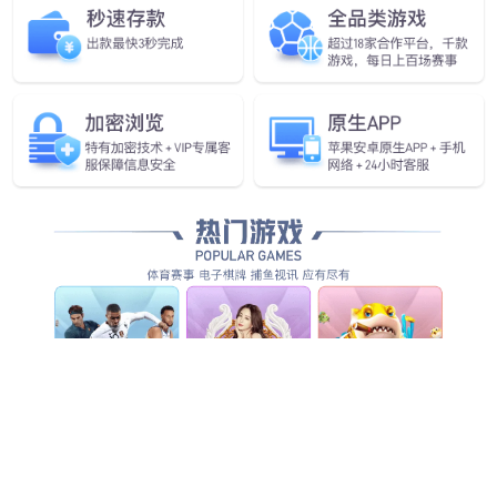
国家高新技术企业
国家知识产权优势企业
S
OLUTIONS
查看更多
运动场景解决方案